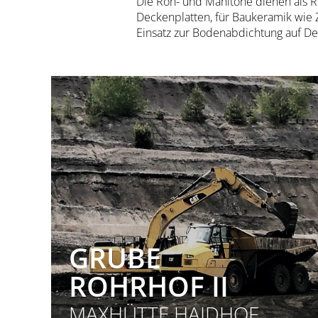
Die Roh- und Mahltone dienen als Ro
Deckenplatten, für Baukeramik wie 
Einsatz zur Bodenabdichtung auf De
GRUBE
ROHRHOF II
MAXHÜTTE HAIDHOF