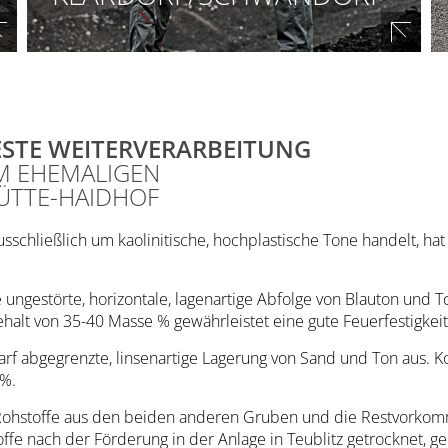
TA 24/27 | TA27/30 | TA 30/33
kaolinitische, hochplastische
Tone mit einem Al₂O₃-Gehalt
von 24-33 Masse %
ESTE WEITERVERARBEITUNG
M EHEMALIGEN
ÜTTE-HAIDHOF
schließlich um kaolinitische, hochplastische Tone handelt, hat 
e ungestörte, horizontale, lagenartige Abfolge von Blauton und 
alt von 35-40 Masse % gewährleistet eine gute Feuerfestigkeit
rf abgegrenzte, linsenartige Lagerung von Sand und Ton aus. Ko
 %.
ohstoffe aus den beiden anderen Gruben und die Restvorkomm
ffe nach der Förderung in der Anlage in Teublitz getrocknet, ge