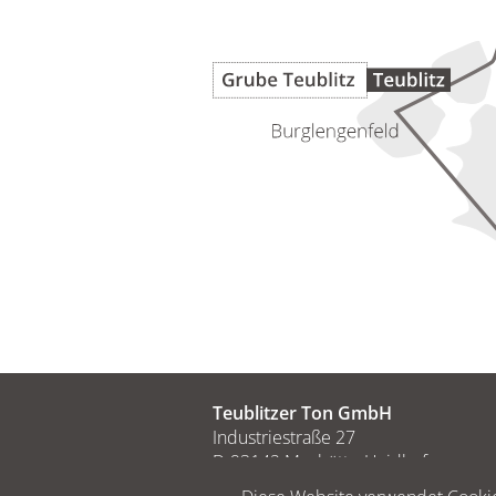
Teublitzer Ton GmbH
Industriestraße 27
D-93142 Maxhütte-Haidhof
Tel.
+49 9471 3026-0