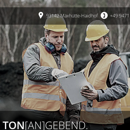
93142 Maxhütte-Haidhof
+49 9471
TON
[AN]GEBEND.