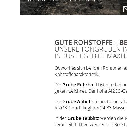
TR 37/40, Tonkohle
kaolinitische, hochplastische
Tone mit einem Al₂O₃-Gehalt
von 35-40 Masse %
GUTE ROHSTOFFE – B
UNSERE TONGRUBEN I
INDUSTIEGEBIET MAXH
Obwohl es sich bei den Rohtonen aus
Rohstoffcharakteristik.
Die
Grube Rohrhof II
ist durch ein
gekennzeichnet. Der hohe Al2O3-Geh
Die
Grube Auhof
zeichnet eine scha
Al2O3-Gehalt liegt bei 24-33 Masse
In der
Grube Teublitz
werden die R
verarbeitet. Dazu werden die Rohsto