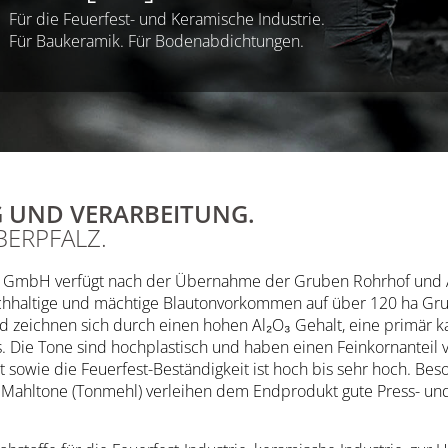
Für die Feuerfest- und Keramische Industrie.
Für Baukeramik. Für Bodenabdichtungen.
UND VERARBEITUNG.
BERPFALZ.
n GmbH verfügt nach der Übernahme der Gruben Rohrhof und Au
chhaltige und mächtige Blautonvorkommen auf über 120 ha Grun
d zeichnen sich durch einen hohen Al₂O₃ Gehalt, eine primär 
us. Die Tone sind hochplastisch und haben einen Feinkornanteil
 sowie die Feuerfest-Beständigkeit ist hoch bis sehr hoch. Bes
r Mahltone (Tonmehl) verleihen dem Endprodukt gute Press- un