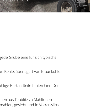
TM 32/35 | TR 37/40 | TDT (Teublitzer
Dichtungston)
Die Rohstoffe werden zu Mahlton verarbeitet
jede Grube eine für sich typische
Ton-Kohle, überlagert von Braunkohle,
.
hlige Bestandteile fehlen hier. Der
en aus Teublitz zu Mahltonen
mahlen, gesiebt und in Vorratssilos