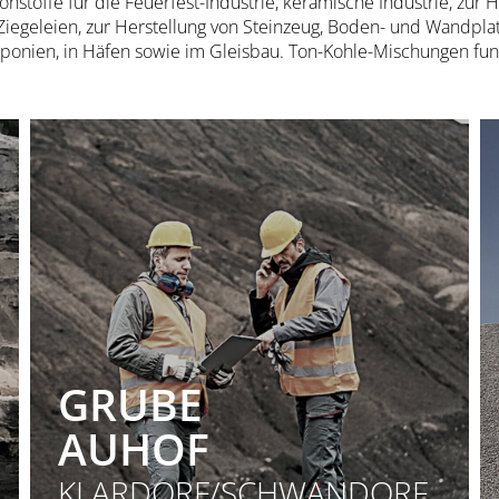
hstoffe für die Feuerfest-Industrie, keramische Industrie, zur 
Ziegeleien, zur Herstellung von Steinzeug, Boden- und Wandplat
ponien, in Häfen sowie im Gleisbau. Ton-Kohle-Mischungen fung
GRUBE
AUHOF
KLARDORF/SCHWANDORF