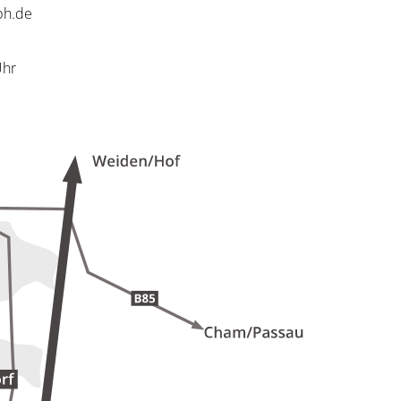
bh.de
Uhr